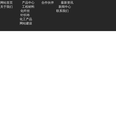
网站首页
产品中心
合作伙伴
最新
资讯
上
关于我们
工程材料
新闻中心
海
化纤丝
联系我们
瑾
针织布
贺
化工产品
贸
网站建设
易
启
东
威
尔
化
纤