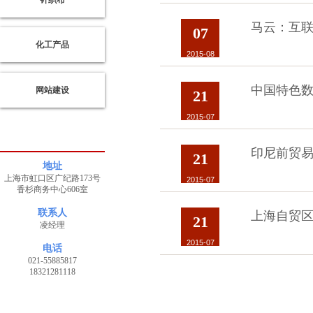
针织布
鑫
针
马云：互
织
07
化工产品
2015-08
南
中国特色
网站建设
21
通
艾
德
2015-07
旺
化
工
印尼前贸
21
地址
上海市虹口区广纪路173号
2015-07
香杉商务中心606室
启
联系人
上海自贸
东
21
凌经理
衡
孚
2015-07
电话
开
021-55885817
关
18321281118
电
源