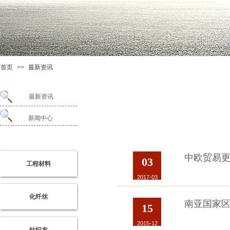
首页
>>
最新资讯
最新资讯
新闻中心
启
东
威
中欧贸易
尔
03
工程材料
网
络
2017-03
化纤丝
南亚国家
15
启
东
2015-12
亿