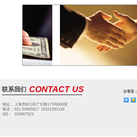
上
海
瑾
贺
贸
易
启
东
威
尔
化
纤
启
东
CONTACT US
联系我们
威
分享至
尔
网
络
地址： 上海市虹口区广纪路173号606室
电话： 021-55885817 18321281118
QQ： 316967523
启
东
亿