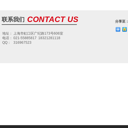
启
CONTACT US
联系我们
东
分享至
威
启
尔
地址： 上海市虹口区广纪路173号606室
东
网
电话： 021-55885817 18321281118
威
络
QQ： 316967523
尔
网
络
启
东
亿
启
鑫
东
针
亿
织
鑫
针
织
南
通
艾
南
德
通
旺
艾
化