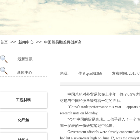
>>
>>
首页
新闻中心
中国贸易顺差再创新高
最新资讯
新闻中心
来源:
|
作者:
pro0ff3b6
|
发布时间:
2015-0
启
东
威
中国总的对外贸易额在上半年下降了6.9%达到1
尔
工程材料
这也与中国经济放缓有着一定的关系。
网
“China’s trade performance this year . . . appears t
络
research note on Monday.
“今年中国的贸易表现……似乎进入了一个‘新
化纤丝
期一发表的一份研究笔记中说道。
启
Government officials were already concerned about sl
东
亿
had hit a seven-year high on June 12, was the catalys