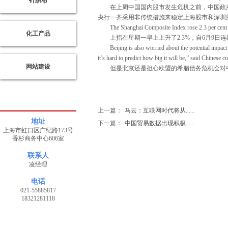
针织布
鑫
在上周中国国内股市发生危机之前，中国政府就
针
央行一齐采用非传统措施来稳定上海股市和深圳
织
The Shanghai Composite Index rose 2.3 per cent on
化工产品
上指在星期一早上上升了2.3%，自6月9日
Beijing is also worried about the potential impact fro
it’s hard to predict how big it will be,” said Chinese
南
网站建设
但是北京还是担心欧盟的希腊债务危机会对中国
通
艾
德
旺
化
工
上一篇：
马云：互联网时代将从......
地址
下一篇：
中国贸易数据出现积极......
上海市虹口区广纪路173号
香杉商务中心606室
启
联系人
东
凌经理
衡
孚
电话
开
021-55885817
关
18321281118
电
源