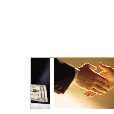
上
海
瑾
贺
贸
易
启
东
威
尔
化
纤