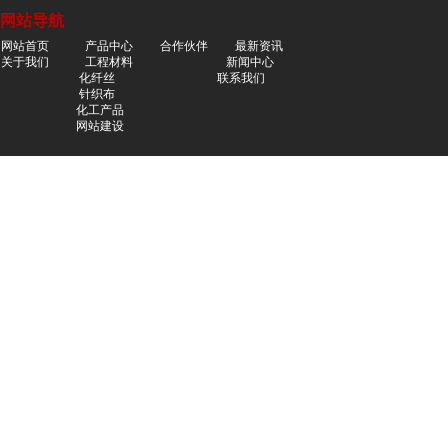
德
工
网站导航
旺
化
网站首页
产品中心
合作伙伴
最新
资讯
工
关于我们
工程材料
新闻中心
化纤丝
联系我们
启
针织布
东
化工产品
衡
网站建设
启
孚
东
开
衡
关
孚
电
开
源
关
电
源
上
海
瑾
上
贺
海
贸
瑾
易
贺
贸
易
启
东
威